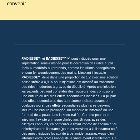
convenir.
RADIESSE
RADIESSE
(+)
MD
MD
et
sont indiqués pour une
implantation sous-cutanée pour la correction des rides et plis
faciaux modérés ou profonds, comme les sillons nasogéniens
et pour le rajeunissement des mains. L’implant injectable
RADIESSE
MD
dilué dans une proportion de 1:2 avec une solution
saline stérile à 0,9 % pour injections est destiné au traitement
des rides modérées à graves du décolleté. Après une injection,
les patients peuvent constater des rougeurs, des contusions,
une enflure ou d’autres effets secondaires localisés. La plupart
des effets secondaires dus au traitement disparaissent en
quelques jours. Les effets secondaires plus rares peuvent
inclure une enflure prolongée, un manque d’uniformité ou une
fermeté de la peau dans la zone traitée. Comme pour toute
injection, il existe un risque d’infection. Si vous avez des
allergies connues, en particulier à l’hyaluronate de sodium et au
chlorhydrate de lidocaïne (pour les versions à la lidocaïne) ou à
des anesthésiques locaux de type amide, assurez-vous d’en
informer votre professionnel de la santé avant le traitement. Ce