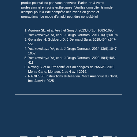
produit pourrait ne pas vous convenir. Parlez-en à votre
professionnel en soins esthétiques. Veuillez consulter le mode
d’emploi pour la liste complète des mises en garde et
précautions. Le mode d’emploi peut être consulté
ici
.
Aguilera SB, et al. Aesthet Surg J. 2023;43(10):1063-1090.
Yutskovskaya YA, et al. J Drugs Dermatol. 2017;16(1):68-74.
González N, Goldberg D. J Dermatol Surg. 2019;45(4):547-
551.
Yutskovskaya YA, et al. J Drugs Dermatol. 2014;13(9):1047-
1052.
Yutskovskaya YA, et al. J Drugs Dermatol. 2020;19(4):405-
411.
Nowag B, et al. Présenté lors du congrès de l'AMWC 2019;
Monte Carlo, Monaco; 2 au 4 avril 2019.
RADIESSE Instructions d'utilisation. Merz Amérique du Nord,
Inc. Janvier 2025.