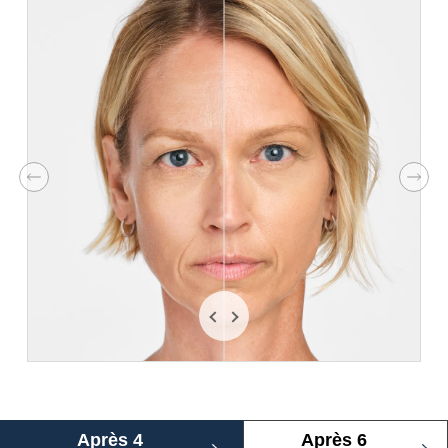
Précédent
Suiv
Après 4
Après 6